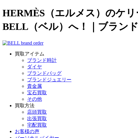
HERMÈS（エルメス）のケ
BELL（ベル）へ！｜ブラン
買取アイテム
ブランド時計
ダイヤ
ブランドバッグ
ブランドジュエリー
貴金属
宝石買取
その他
買取方法
店頭買取
出張買取
宅配買取
お客様の声
パーソナルバイヤー