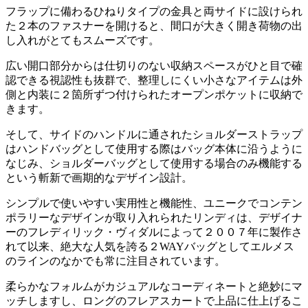
フラップに備わるひねりタイプの金具と両サイドに設けられ
た２本のファスナーを開けると、間口が大きく開き荷物の出
し入れがとてもスムーズです。
広い開口部分からは仕切りのない収納スペースがひと目で確
認できる視認性も抜群で、整理しにくい小さなアイテムは外
側と内装に２箇所ずつ付けられたオープンポケットに収納で
きます。
そして、サイドのハンドルに通されたショルダーストラップ
はハンドバッグとして使用する際はバッグ本体に沿うように
なじみ、ショルダーバッグとして使用する場合のみ機能する
という斬新で画期的なデザイン設計。
シンプルで使いやすい実用性と機能性、ユニークでコンテン
ポラリーなデザインが取り入れられたリンディは、デザイナ
ーのフレディリック・ヴィダルによって２００７年に製作さ
れて以来、絶大な人気を誇る２WAYバッグとしてエルメス
のラインのなかでも常に注目されています。
柔らかなフォルムがカジュアルなコーディネートと絶妙にマ
ッチしますし、ロングのフレアスカートで上品に仕上げるこ