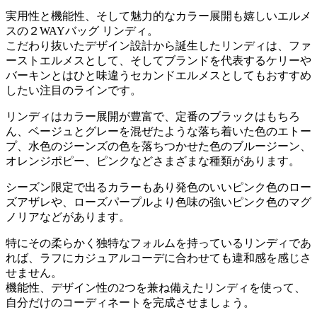
実用性と機能性、そして魅力的なカラー展開も嬉しいエルメ
スの２WAYバッグ リンディ。
こだわり抜いたデザイン設計から誕生したリンディは、ファ
ーストエルメスとして、そしてブランドを代表するケリーや
バーキンとはひと味違うセカンドエルメスとしてもおすすめ
したい注目のラインです。
リンディはカラー展開が豊富で、定番のブラックはもちろ
ん、ベージュとグレーを混ぜたような落ち着いた色のエトー
プ、水色のジーンズの色を落ちつかせた色のブルージーン、
オレンジポピー、ピンクなどさまざまな種類があります。
シーズン限定で出るカラーもあり発色のいいピンク色のロー
ズアザレや、ローズパープルより色味の強いピンク色のマグ
ノリアなどがあります。
特にその柔らかく独特なフォルムを持っているリンディであ
れば、ラフにカジュアルコーデに合わせても違和感を感じさ
せません。
機能性、デザイン性の2つを兼ね備えたリンディを使って、
自分だけのコーディネートを完成させましょう。