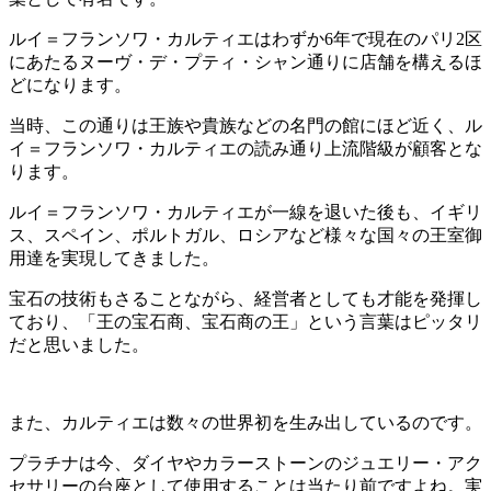
ルイ＝フランソワ・カルティエはわずか6年で現在のパリ2区
にあたるヌーヴ・デ・プティ・シャン通りに店舗を構えるほ
どになります。
当時、この通りは王族や貴族などの名門の館にほど近く、ル
イ＝フランソワ・カルティエの読み通り上流階級が顧客とな
ります。
ルイ＝フランソワ・カルティエが一線を退いた後も、イギリ
ス、スペイン、ポルトガル、ロシアなど様々な国々の王室御
用達を実現してきました。
宝石の技術もさることながら、経営者としても才能を発揮し
ており、「王の宝石商、宝石商の王」という言葉はピッタリ
だと思いました。
また、カルティエは数々の世界初を生み出しているのです。
プラチナは今、ダイヤやカラーストーンのジュエリー・アク
セサリーの台座として使用することは当たり前ですよね。実