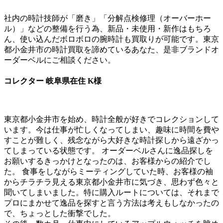
社内の時計技師が「磨き」「分解点検修理（オーバーホー
ル）」などの整備を行う為、新品・未使用・新作はもちろ
ん、使い込んだボロボロの腕時計も買取りが可能です。東京
都小金井市の時計買取を諦めているあなた、是非ブランドオ
ーダーベルにご相談ください。
コレクター 岐阜県在住 K様
東京都小金井市を始め、時計全般が好きでコレクションして
います。今は仕事が忙しくなってしまい、趣味に時間を費や
すことが難しく、残念ながら大好きな時計探しから遠ざかっ
てしまっている状態です。 オーダーベルさんに逸品探しを
お願いするきっかけとなったのは、お客様からの紹介でし
た。 食事をしながらミーティングしていた時、お客様の袖
からチラチラ見える東京都小金井市に気づき、思わず色々と
聞いてしまいました。特に購入ルートについては、それまで
プロにまかせて逸品を探すと言う方法は考えもしなかったの
で、ちょっとした衝撃でした。