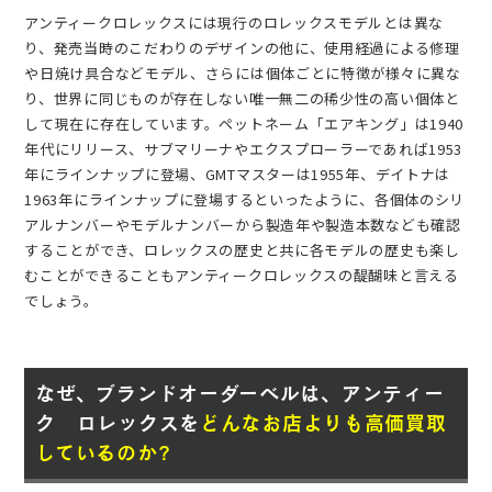
アンティークロレックスには現行のロレックスモデルとは異な
り、発売当時のこだわりのデザインの他に、使用経過による修理
や日焼け具合などモデル、さらには個体ごとに特徴が様々に異な
り、世界に同じものが存在しない唯一無二の稀少性の高い個体と
して現在に存在しています。ペットネーム「エアキング」は1940
年代にリリース、サブマリーナやエクスプローラーであれば1953
年にラインナップに登場、GMTマスターは1955年、デイトナは
1963年にラインナップに登場するといったように、各個体のシリ
アルナンバーやモデルナンバーから製造年や製造本数なども確認
することができ、ロレックスの歴史と共に各モデルの歴史も楽し
むことができることもアンティークロレックスの醍醐味と言える
でしょう。
なぜ、ブランドオーダーベルは、アンティー
ク ロレックスを
どんなお店よりも高価買取
しているのか?