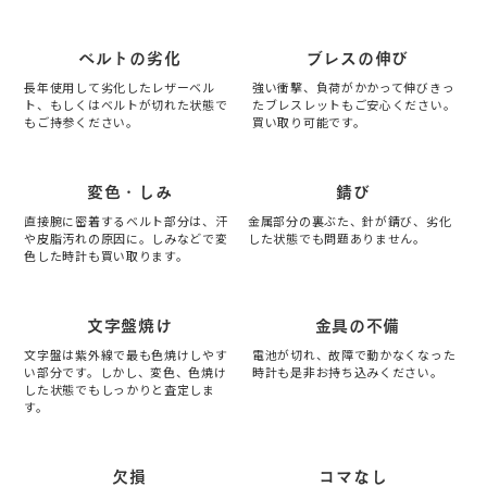
ベルトの劣化
ブレスの伸び
長年使用して劣化したレザーベル
強い衝撃、負荷がかかって伸びきっ
ト、もしくはベルトが切れた状態で
たブレスレットもご安心ください。
もご持参ください。
買い取り可能です。
変色・しみ
錆び
直接腕に密着するベルト部分は、汗
金属部分の裏ぶた、針が錆び、劣化
や皮脂汚れの原因に。しみなどで変
した状態でも問題ありません。
色した時計も買い取ります。
文字盤焼け
金具の不備
文字盤は紫外線で最も色焼けしやす
電池が切れ、故障で動かなくなった
い部分です。しかし、変色、色焼け
時計も是非お持ち込みください。
した状態でもしっかりと査定しま
す。
欠損
コマなし