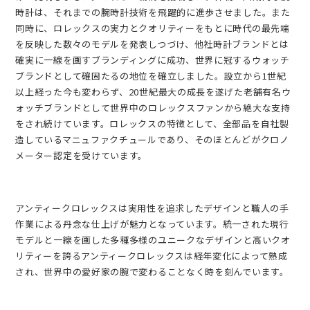
時計は、それまでの腕時計技術を飛躍的に進歩させました。また
同時に、ロレックスの実力とクオリティーをもとに時代の最先端
を反映した数々のモデルを発表しつづけ、他社時計ブランドとは
確実に一線を画すブランディングに成功、世界に冠するウォッチ
ブランドとして確固たるの地位を確立しました。設立から1世紀
以上経った今も変わらず、20世紀最大の成長を遂げた老舗有名ウ
ォッチブランドとして世界中のロレックスファンから絶大な支持
をされ続けています。ロレックスの特徴として、全部品を自社製
造しているマニュファクチュールであり、そのほとんどがクロノ
メーター認定を受けています。
アンティークロレックスは実用性を追求したデザインと職人の手
作業による丹念な仕上げが魅力となっています。統一された現行
モデルと一線を画した多種多様のユニークなデザインと高いクオ
リティーを誇るアンティークロレックスは経年変化によって熟成
され、世界中の愛好家の腕で変わることなく時を刻んでいます。