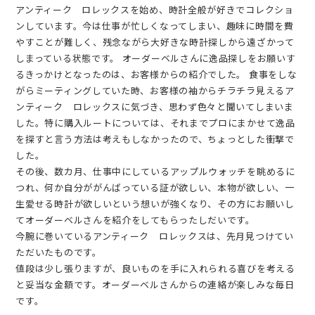
アンティーク ロレックスを始め、時計全般が好きでコレクショ
ンしています。今は仕事が忙しくなってしまい、趣味に時間を費
やすことが難しく、残念ながら大好きな時計探しから遠ざかって
しまっている状態です。 オーダーベルさんに逸品探しをお願いす
るきっかけとなったのは、お客様からの紹介でした。 食事をしな
がらミーティングしていた時、お客様の袖からチラチラ見えるア
ンティーク ロレックスに気づき、思わず色々と聞いてしまいま
した。特に購入ルートについては、それまでプロにまかせて逸品
を探すと言う方法は考えもしなかったので、ちょっとした衝撃で
した。
その後、数カ月、仕事中にしているアップルウォッチを眺めるに
つれ、何か自分ががんばっている証が欲しい、本物が欲しい、一
生愛せる時計が欲しいという想いが強くなり、その方にお願いし
てオーダーベルさんを紹介をしてもらったしだいです。
今腕に巻いているアンティーク ロレックスは、先月見つけてい
ただいたものです。
値段は少し張りますが、良いものを手に入れられる喜びを考える
と妥当な金額です。オーダーベルさんからの連絡が楽しみな毎日
です。