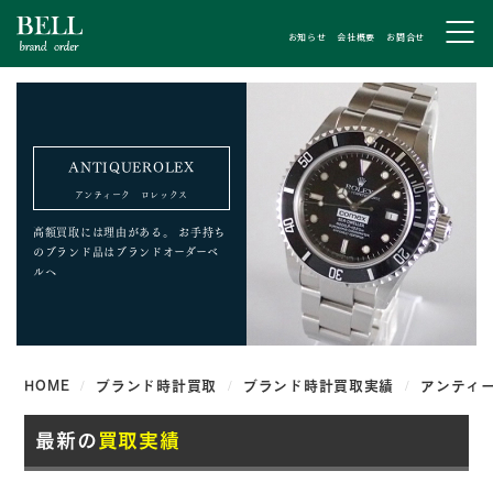
お知らせ
会社概要
お問合せ
ANTIQUEROLEX
アンティーク ロレックス
高額買取には理由がある。
お手持ち
のブランド品はブランドオーダーベ
ルへ
HOME
ブランド時計買取
ブランド時計買取実績
アンティ
最新の
買取実績