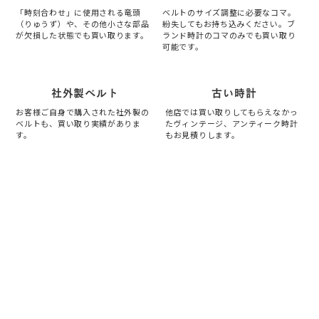
「時刻合わせ」に使用される竜頭
ベルトのサイズ調整に必要なコマ。
（りゅうず）や、その他小さな部品
紛失してもお持ち込みください。ブ
が欠損した状態でも買い取ります。
ランド時計のコマのみでも買い取り
可能です。
社外製ベルト
古い時計
お客様ご自身で購入された社外製の
他店では買い取りしてもらえなかっ
ベルトも、買い取り実績がありま
たヴィンテージ、アンティーク時計
す。
もお見積りします。
査定、買取のご相談はこちらから！