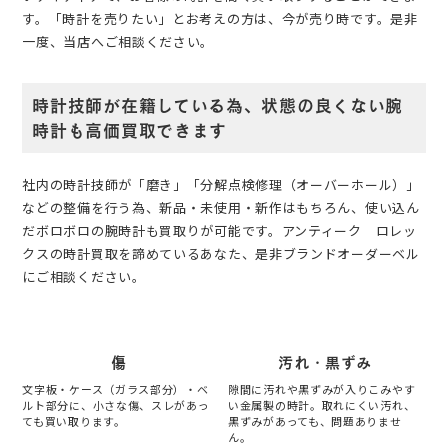
す。「時計を売りたい」とお考えの方は、今が売り時です。是非
一度、当店へご相談ください。
時計技師が在籍している為、状態の良くない腕
時計も高価買取できます
社内の時計技師が「磨き」「分解点検修理（オーバーホール）」
などの整備を行う為、新品・未使用・新作はもちろん、使い込ん
だボロボロの腕時計も買取りが可能です。アンティーク ロレッ
クスの時計買取を諦めているあなた、是非ブランドオーダーベル
にご相談ください。
傷
汚れ・黒ずみ
文字板・ケース（ガラス部分）・ベ
隙間に汚れや黒ずみが入りこみやす
ルト部分に、小さな傷、スレがあっ
い金属製の時計。取れにくい汚れ、
ても買い取ります。
黒ずみがあっても、問題ありませ
ん。