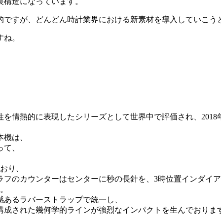
装構造になっています。
的ですが、どんどん時計業界における新素材を導入していこう
すね。
情熱的に表現したシリーズとして世界中で評価され、2018年
本機は、
って、
ており、
フのカウンターはセンターに秒の長針を、3時位置インダイア
す。
感あるラバーストラップで統一し、
構成された幾何学的ラインが強烈なインパクトを生んでおりま