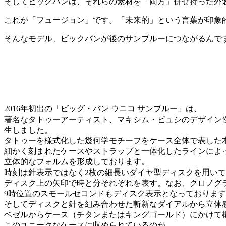
そしてビッグバンは、それらの素材を「両方」併せ持った外
これが「フュージョン」です。「未来的」という言葉が印象
そんなモデル、ビックバンが後のサンブルーにつながるんで
2016年初出の「ビッグ・バン ウニコ サンブルー」は、
著名なタトゥーアーティスト、マキシム・ビュシのデザイン性を
生しました。
タトゥーを様式化した幾何学モチーフをケース全体で表した
細かく刻まれたケースやストラップと一体化したラインによ
立体的なフォルムを形成しております。
時刻は針表示ではなく2枚の細長いダイヤ型ディスクを用い
ディスク上の矢印で時と分それぞれを表す。なお、クロノグラ
9時位置のスモールセコンドもディスク表示となっておりま
そしてディスクと針を組み合わせた斬新なダイアルから立体
ベゼルからケース（チタンまたはキングゴールド）にかけて
このユニークなケースに収められているのが、