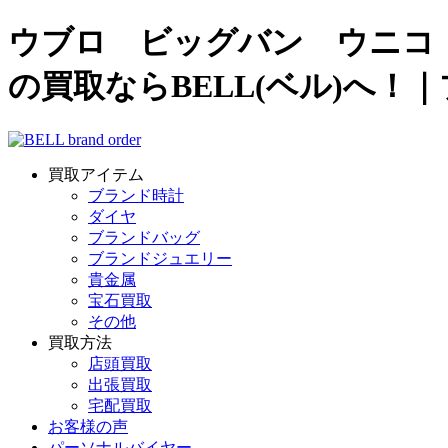
ウブロ ビッグバン ウニコ サン
の買取ならBELL(ベル)へ
買取アイテム
ブランド時計
ダイヤ
ブランドバッグ
ブランドジュエリー
貴金属
宝石買取
その他
買取方法
店頭買取
出張買取
宅配買取
お客様の声
パーソナルバイヤー