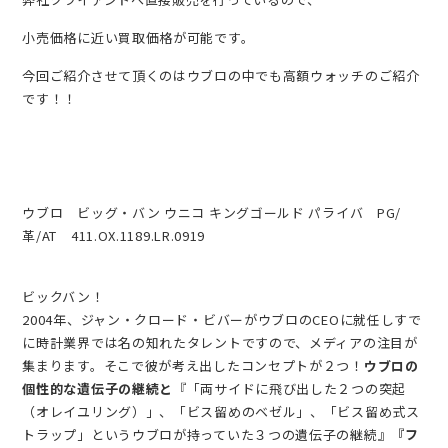
小売価格に近い買取価格が可能です。
今回ご紹介させて頂くのはウブロの中でも高額ウォッチのご紹介
です！！
ウブロ ビッグ・バン ウニコ キングゴールド パライバ PG/
革/AT 411.OX.1189.LR.0919
ビックバン！
2004年、ジャン・クロード・ビバーがウブロのCEOに就任しすで
に時計業界では名の知れたタレントですので、メディアの注目が
集まります。そこで彼が考え出したコンセプトが２つ！
ウブロの
個性的な遺伝子の継続と
『「両サイドに飛び出した２つの突起
（オレイユリング）」、「ビス留めのベゼル」、「ビス留め式ス
トラップ」というウブロが持っていた３つの遺伝子の継続』
『フ