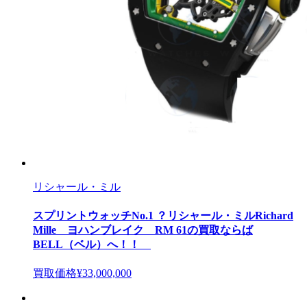
リシャール・ミル
スプリントウォッチNo.1 ？リシャール・ミルRichard
Mille ヨハンブレイク RM 61の買取ならば
BELL（ベル）へ！！
買取価格
¥33,000,000