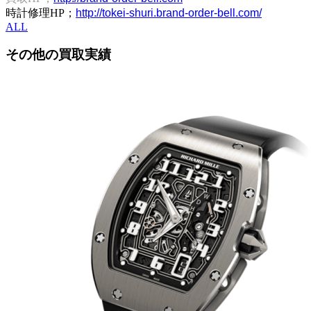
時計修理HP；
http://tokei-shuri.brand-order-bell.com/
ALL
その他の
買取実績