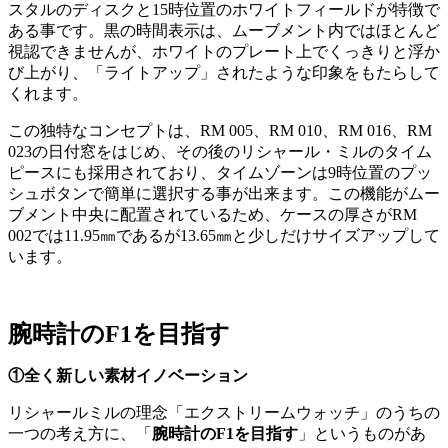
スタルのディスクと15時位置のホワイトフィールドが特徴で
ある事です。黒の時間表示は、ムーブメント内ではほとんど
視認できませんが、ホワイトのプレート上でくっきりと浮か
び上がり、「ライトアップ」されたような印象をもたらして
くれます。
この独特なコンセプトは、
RM 005
、
RM 010
、
RM 016
、
RM
023
の日付窓をはじめ、その後のリシャール・ミルのタイム
ピースにも採用されており、タイムゾーンは
9
時位置のプッ
シュボタンで簡単に選択する事が出来ます。この機能がムー
ブメント中央に配置されているため、ケースの厚さが
RM
002
では
11.95
㎜であるが
13.65
㎜と少しだけサイズアップして
います。
腕時計のF1を目指す
①全く新しい素材イノベーション
リシャールミルの理念「エクストリームウォッチ」のうちの
一つの考え方に、「
腕時計のF1を目指す
」というものがあ