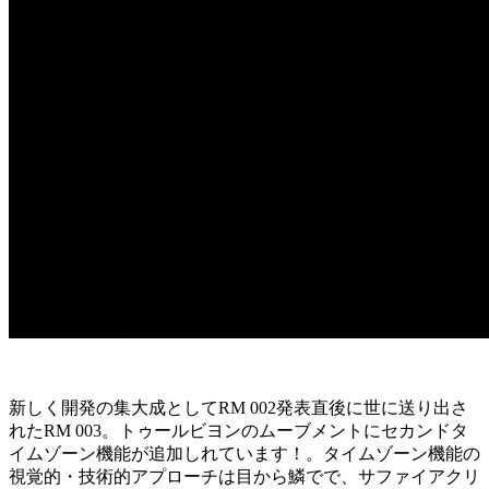
新しく開発の集大成としてRM 002発表直後に世に送り出さ
れたRM 003。トゥールビヨンのムーブメントにセカンドタ
イムゾーン機能が追加しれています！。タイムゾーン機能の
視覚的・技術的アプローチは目から鱗でで、サファイアクリ