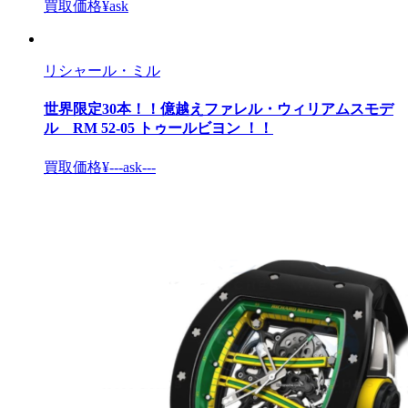
買取価格
¥ask
リシャール・ミル
世界限定30本！！億越えファレル・ウィリアムスモデ
ル RM 52-05 トゥールビヨン ！！
買取価格
¥---ask---