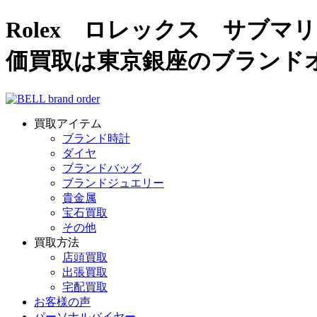
Rolex ロレックス サブマ
価買取は東京銀座のブランド
買取アイテム
ブランド時計
ダイヤ
ブランドバッグ
ブランドジュエリー
貴金属
宝石買取
その他
買取方法
店頭買取
出張買取
宅配買取
お客様の声
パーソナルバイヤー