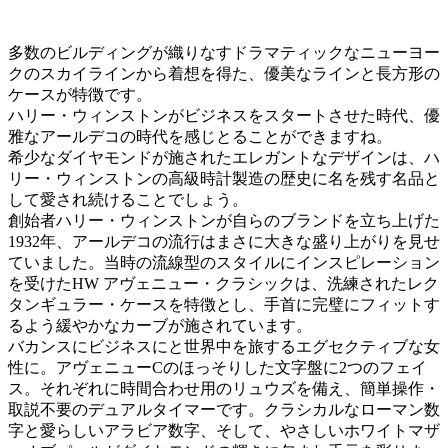
多数のビルディングが織りなすドラマティックなニューヨー
クのスカイラインから着想を得た、優美なラインと長方形の
ケースが特徴です。
ハリー・ウィンストンがビジネスをスタートさせた時代、優
雅なアールデコの時代を感じとることができますね。
希少なダイヤモンドが施されたエレガントなデザインは、ハ
リー・ウィンストンの高級時計製造の歴史に名を残す名品と
して愛され続けることでしょう。
創始者ハリー・ウィンストンが自らのブランドを立ち上げた
1932年、アールデコの流行はまさに大きな盛り上がりを見せ
ていました。当時の流線型のスタイルにインスピレーション
を受けたHW アヴェニュー・クラシックは、洗練されたレク
タンギュラー・ケースを特徴とし、手首に完璧にフィットす
るよう緩やかなカーブが施されています。
バカンスにビジネスにと世界中を旅するエグセクティブな女
性に。アヴェニューCのほっそりした文字盤に2つのフェイ
ス。それぞれに時間合わせ用のリュウズを備え、簡単操作・
取説不要のデュアルタイマーです。クラシカルなローマン数
字と愛らしいアラビア数字、そして、やさしいホワイトマザ