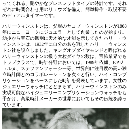
ってくれる、艶やかなブレスレットタイプの時計です。それ
ぞれに時間合わせ用のリュウズを備え、簡単操作・取説不要
のデュアルタイマーです。
ハリーウィンストンは、父親のヤコブ・ウィンストンが1888
年にニューヨークにジュエラーとして創業したのが始まり。
幼少から宝石の鑑別に天才的な才能を示してきたハリー・ウ
ィンストンは、1932年に自分の名を冠したハリー・ウィンス
トン社を設立しました。キングオブダイヤモンドと呼ばれる
ハリーウィンストンの扱う大粒ダイヤの数は、宝飾業界でも
トップクラスで、時計分野においては、1989年依頼、F.Pジ
ュルヌ、ステファンフォーシー等、世界的に注目度の高い独
立時計師とのコラボレーションを次々と行い、ハイ・コンプ
リケーションをベースにした時計を発表しています。女性の
ジュエリーウォッチにとどまらず、ハリーウィンストンのみ
実現可能なハイジュエリーコンプリケーションウォッチをも
手がけ、高級時計メーカーの世界においてもその伝統を誇っ
ています。