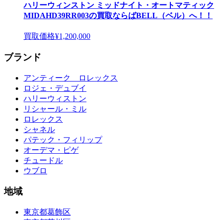
ハリーウィンストン ミッドナイト・オートマティック
MIDAHD39RR003の買取ならばBELL（ベル）へ！！
買取価格
¥1,200,000
ブランド
アンティーク ロレックス
ロジェ・デュブイ
ハリーウィストン
リシャール・ミル
ロレックス
シャネル
パテック・フィリップ
オーデマ・ピゲ
チュードル
ウブロ
地域
東京都葛飾区